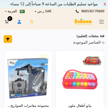
مواعيد تسليم الطلبات من الساعة 9 صباحاً إلى 12 مساء
X
966530170669
SAR ر.س
العربية
0
فئة منتجات (لتعليم)
العناصر الموجودة
13
بيانو أطفال ملون
مجموعة مغامرات الصواريخ...