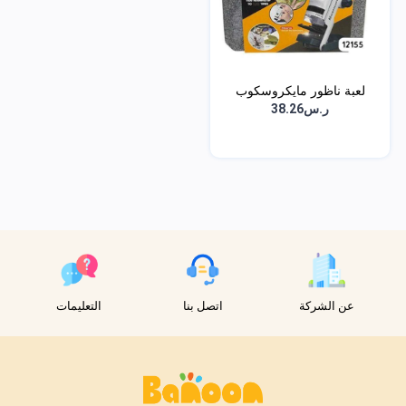
لعبة ناظور مايكروسكوب
ر.س38.26
عن الشركة
اتصل بنا
التعليمات