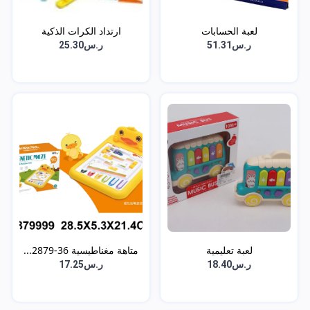
لعبة الحسابات
ارتداد الكرات الذكية
ر.س51.31
ر.س25.30
لعبة تعليمية
متاهة مغناطيسية 36-2879...
ر.س18.40
ر.س17.25