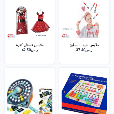
ملابس شيف المطبخ
ملابس فستان كنزة
ر.س37.40
ر.س42.50