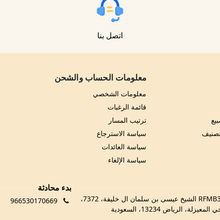
اتصل بنا
معلومات الحساب والشحن
معلومات الشخصي
قائمة الرغبات
يع
ترتيب المسار
تصنيف
سياسة الاسترجاع
سياسة العائدات
سياسة الإلغاء
بدء محادثة
RFMB3029، 3029 الشيخ عيسى بن سلمان ال خليفة، 7372،
966530170669
 المعيزلة، الرياض 13234، السعودية