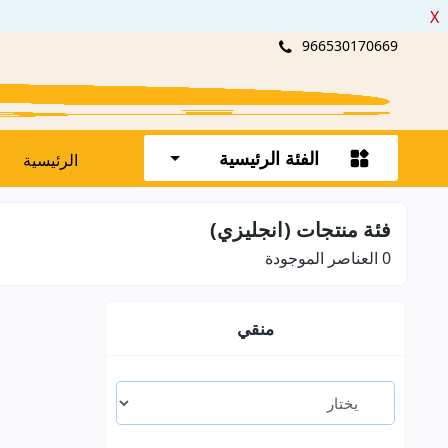
X
966530170669
الفئة الرئيسية
الرئيسية
فئة منتجات (انجليزي)
0
العناصر الموجودة
منقي