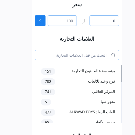
سعر
ل
العلامات التجارية
مؤسسة عالم بنون التجارية
151
فرح وعيد للالعاب
702
المركز العائلي
741
متجر صبا
5
العاب الرواد ALRWAD TOYS
477
برنس الألعاب
65
مؤسسة سعد عبدالعزيز الخرعان
58