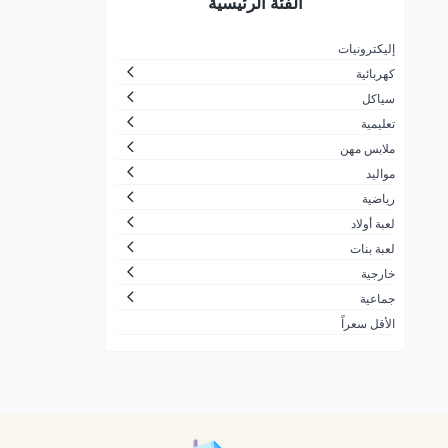
الفئة الرئيسية
لتجارة
جزيرة المرح
26
إليكترونيات
كهربائية
الاسرار الجميلة بلايستيشن والعاب
30
اطفال
سياكل
تعليمية
ضحكة لالعاب الأطفال
166
ملابس مهن
شركة مرن بلس التجارية
10
مواليد
زمن الألعاب
11
رياضية
لعبة أولاد
شركة العاب السفير للتجارة
1
لعبة بنات
ألعاب القحطاني
21
خارجية
شركة لعبتي الحديثة للألعاب
60
جماعية
الأقل سعراً
محترف العاب الكمبيوتر للتجارة
91
ALDOGEL COMPANY
424
الشركة العصرية الشاملة لتجارة
7