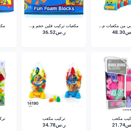
ي من مكعبات م...
مكعبات تركيب فلين حجم و...
مكع
48.3
ر.س36.52
كيب مكعب
تركيب مكعب
تركيب
21.7
ر.س34.78