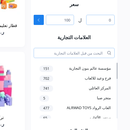
سعر
ل
قطار تعليم
ر.س0
العلامات التجارية
مؤسسة عالم بنون التجارية
151
فرح وعيد للالعاب
702
المركز العائلي
741
متجر صبا
5
العاب الرواد ALRWAD TOYS
477
تر
برنس الألعاب
65
ر.س4
مؤسسة سعد عبدالعزيز الخرعان
58