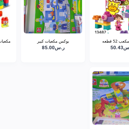
 52 قطعه
بوكس مكعبات كبير
مكعبات مضح
50.4
ر.س85.00