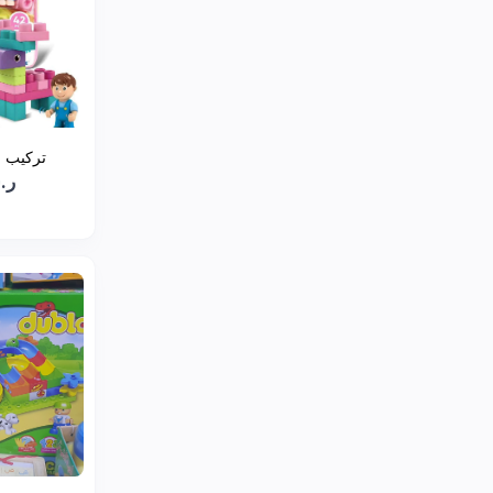
تركيب مكعب
ر.س3