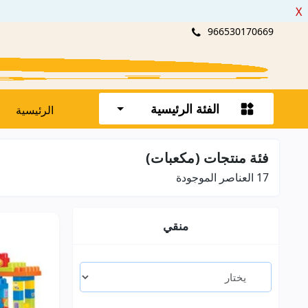
X
966530170669
الفئة الرئيسية
الرئيسية
فئة منتجات (مكعبات)
17
العناصر الموجودة
منقي