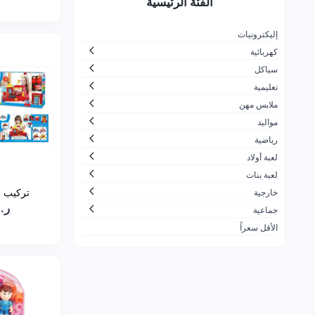
الفئة الرئيسية
لتجارة
جزيرة المرح
26
إليكترونيات
كهربائية
الاسرار الجميلة بلايستيشن والعاب
30
اطفال
سياكل
تعليمية
ضحكة لالعاب الأطفال
166
ملابس مهن
شركة مرن بلس التجارية
10
مواليد
زمن الألعاب
11
رياضية
لعبة أولاد
شركة العاب السفير للتجارة
1
لعبة بنات
ألعاب القحطاني
21
تركيب مكعب
خارجية
ر.س7
شركة لعبتي الحديثة للألعاب
60
جماعية
الأقل سعراً
محترف العاب الكمبيوتر للتجارة
91
ALDOGEL COMPANY
424
الشركة العصرية الشاملة لتجارة
7