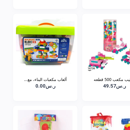
 مكعب 500 قطعه
ألعاب مكعبات البناء، مع...
ر.س49.57
ر.س0.00