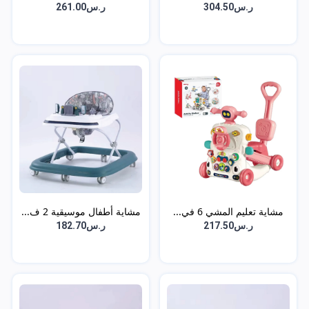
2-...
2-...
ر.س304.50
ر.س261.00
مشاية تعليم المشي 6 في...
مشاية أطفال موسيقية 2 ف...
ر.س217.50
ر.س182.70