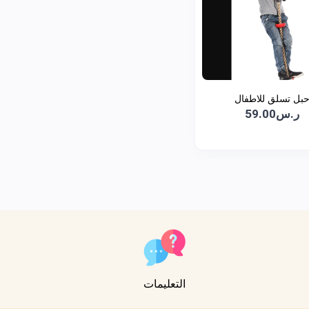
بل تسلق للاطفال
ر.س59.00
التعليمات