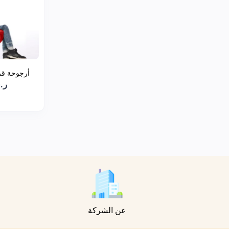
أرجوحة قرص
ر.س0
عن الشركة