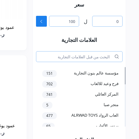
سعر
ل
عمود يوغا
ر.س0
العلامات التجارية
مؤسسة عالم بنون التجارية
151
فرح وعيد للالعاب
702
المركز العائلي
741
متجر صبا
5
العاب الرواد ALRWAD TOYS
477
عمود يوغا 
برنس الألعاب
65
ر.س5
مؤسسة سعد عبدالعزيز الخرعان
58