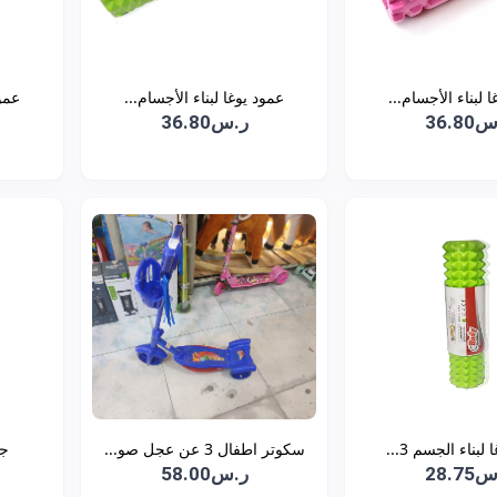
 لبناء الأجسام...
عمود يوغا لبناء الأجسام...
عمود
36.8
ر.س36.80
لبناء الجسم 3...
سكوتر اطفال 3 عن عجل صو...
جه
28.7
ر.س58.00