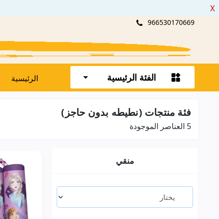
X
966530170669
الفئة الرئيسية
الرئيسية
فئة منتجات (نطيطه بدون حاجز)
5
العناصر الموجودة
منقي