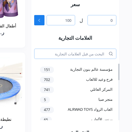
سعر
ل
أطفال الق
ر.س0
العلامات التجارية
مؤسسة عالم بنون التجارية
151
فرح وعيد للالعاب
702
المركز العائلي
741
متجر صبا
5
العاب الرواد ALRWAD TOYS
477
نطيطة تر
برنس الألعاب
65
ر.
مؤسسة سعد عبدالعزيز الخرعان
58