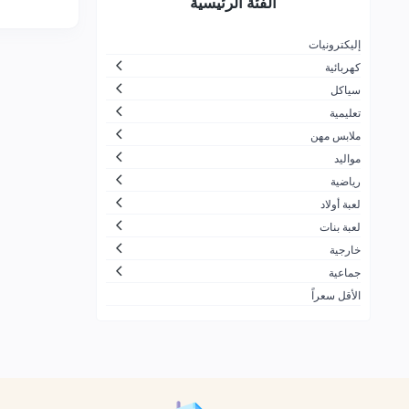
الفئة الرئيسية
لتجارة
جزيرة المرح
26
إليكترونيات
كهربائية
الاسرار الجميلة بلايستيشن والعاب
30
اطفال
سياكل
تعليمية
ضحكة لالعاب الأطفال
166
ملابس مهن
شركة مرن بلس التجارية
10
مواليد
زمن الألعاب
11
رياضية
لعبة أولاد
شركة العاب السفير للتجارة
1
لعبة بنات
ألعاب القحطاني
21
خارجية
شركة لعبتي الحديثة للألعاب
60
جماعية
الأقل سعراً
محترف العاب الكمبيوتر للتجارة
91
ALDOGEL COMPANY
424
الشركة العصرية الشاملة لتجارة
7