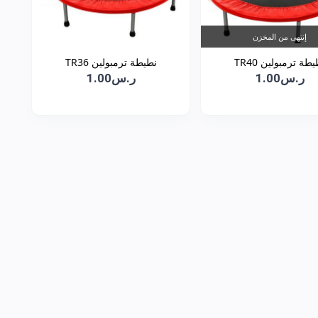
إنتهى من المخزن
طة ترمبولين TR40
نطيطة ترمبولين TR36
ر.س1.00
ر.س1.00