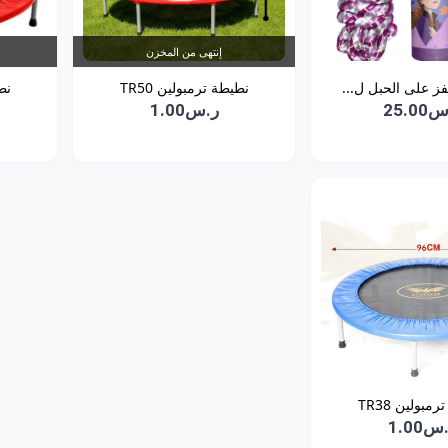
إنتهى من المخزن
فز على الحبل ل...
نطيطة ترمبولين TR50
نطي
25.0
ر.س1.00
مبولين TR38
س1.00