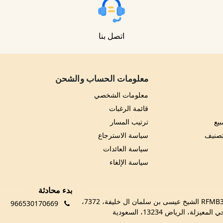
اتصل بنا
معلومات الحساب والشحن
معلومات الشخصي
قائمة الرغبات
يع
ترتيب المسار
تصنيف
سياسة الاسترجاع
سياسة العائدات
سياسة الإلغاء
بدء محادثة
RFMB3029، 3029 الشيخ عيسى بن سلمان ال خليفة، 7372،
966530170669
 المعيزلة، الرياض 13234، السعودية