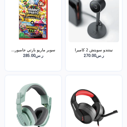
نينتندو سويتش 2 كاميرا
سوبر ماريو بارتي جامبور...
ر.س270.00
ر.س285.00