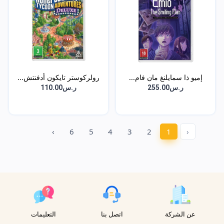
إميو ذا سمايلنغ مان فام...
رولركوستر تايكون أدفنتش...
ر.س255.00
ر.س110.00
›
6
5
4
3
2
1
‹
عن الشركة
اتصل بنا
التعليمات