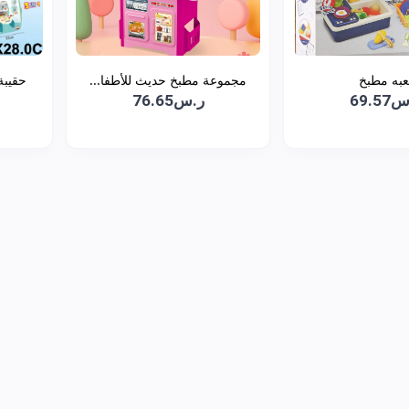
عبه مطبخ
مجموعة مطبخ حديث للأطفا...
حقيبة
69.5
ر.س76.65