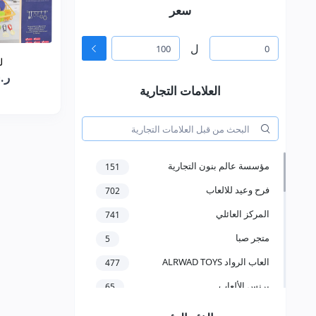
سعر
ل
ل
ر.س7
العلامات التجارية
مؤسسة عالم بنون التجارية
151
فرح وعيد للالعاب
702
المركز العائلي
741
متجر صبا
5
العاب الرواد ALRWAD TOYS
477
برنس الألعاب
65
مؤسسة سعد عبدالعزيز الخرعان
58