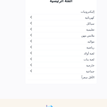
الفئة الرئيسية
لتجارة
جزيرة المرح
26
إليكترونيات
كهربائية
الاسرار الجميلة بلايستيشن والعاب
30
اطفال
سياكل
تعليمية
ضحكة لالعاب الأطفال
166
ملابس مهن
شركة مرن بلس التجارية
10
مواليد
زمن الألعاب
11
رياضية
لعبة أولاد
شركة العاب السفير للتجارة
1
لعبة بنات
ألعاب القحطاني
21
خارجية
شركة لعبتي الحديثة للألعاب
60
جماعية
الأقل سعراً
محترف العاب الكمبيوتر للتجارة
91
ALDOGEL COMPANY
424
الشركة العصرية الشاملة لتجارة
7