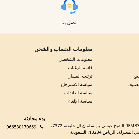
اتصل بنا
معلومات الحساب والشحن
معلومات الشخصي
قائمة الرغبات
يع
ترتيب المسار
تصنيف
سياسة الاسترجاع
سياسة العائدات
سياسة الإلغاء
بدء محادثة
RFMB3029، 3029 الشيخ عيسى بن سلمان ال خليفة، 7372،
966530170669
 المعيزلة، الرياض 13234، السعودية