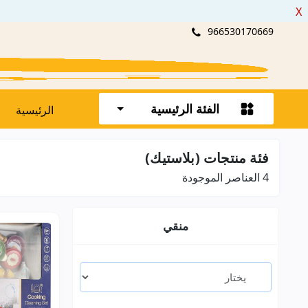
X
966530170669
الفئة الرئيسية
الرئيسية
فئة منتجات (بلاستيك)
4
العناصر الموجودة
منقي